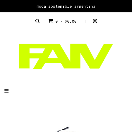
moda sostenible argentina
0
-
$0,00