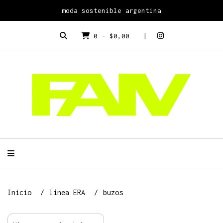
moda sostenible argentina
0
-
$0,00
Inicio
línea ERA
buzos