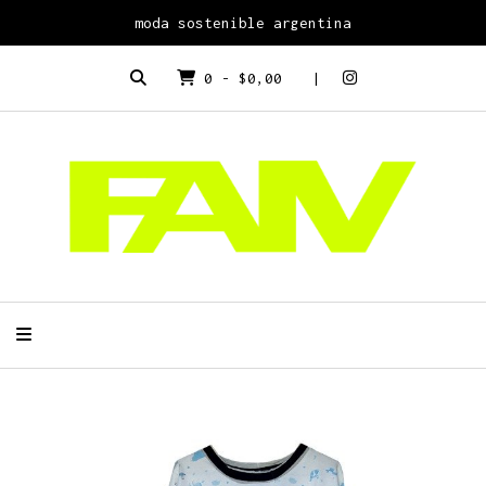
moda sostenible argentina
0
-
$0,00