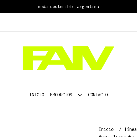
moda sostenible argentina
INICIO
PRODUCTOS
CONTACTO
Inicio
líne
Reme flores + r