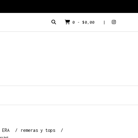
0
-
$0,00
a ERA
remeras y tops
ayas